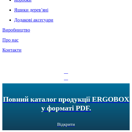
Ящики дерев’яні
Додакові аксесуари
Виробництво
Про нас
Контакти
UA
RU
Повний каталог продукції ERGOBOX
у форматі PDF.
Відкрити