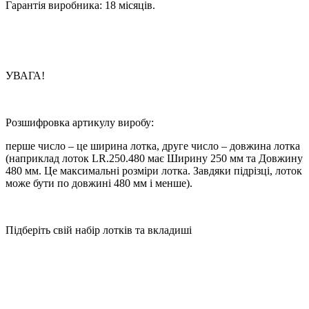
Гарантія
виробника
: 18 місяців.
УВАГА!
Розшифровка артикулу виробу:
перше число – це ширина лотка, друге число – довжина лотка
(наприклад лоток
LR.250.480
має Ширину
250 мм
та Довжину
480 мм
. Це максимальні розміри лотка. Завдяки підрізці, лоток
може бути по довжині 480 мм і менше).
Підберіть свій набір лотків та вкладиші