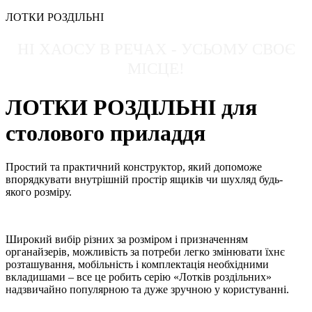
ЛОТКИ РОЗДІЛЬНІ
НІ ХАОСУ В РЕЧАХ - УСЬОМУ СВОЄ
МІСЦЕ!
ЛОТКИ РОЗДІЛЬНІ для
столового приладдя
Простий та практичний конструктор
, який допоможе
впорядкувати внутрішній простір ящиків чи шухляд будь-
якого розміру.
Широкий вибір різних за розміром і призначенням
органайзерів
, можливість за потреби легко змінювати їхнє
розташування, мобільність і комплектація необхідними
вкладишами – все це робить серію
«Лотків роздільних»
надзвичайно популярною
та дуже зручною у користуванні.